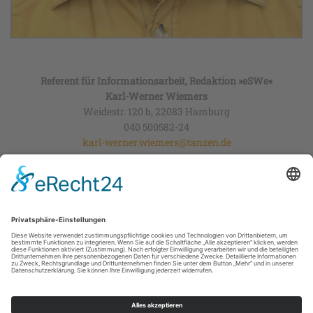
Referent für Informationsarbeit, Redaktion »eSWe«
Karl-Werner Wiemers
Weidestr. 120 b, 22083 Hamburg
040 500582-24
karl-werner.wiemers@tanzen.de
tanzen.de
WDTU Service GmbH